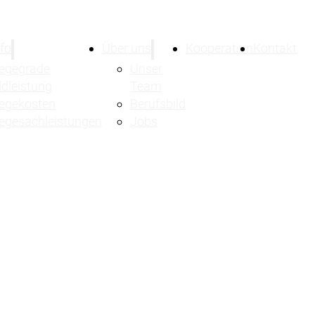
nfo
Über uns
Kooperation
Kontakt
legegrade
Unser
ldleistung
Team
legekosten
Berufsbild
legesachleistungen
Jobs