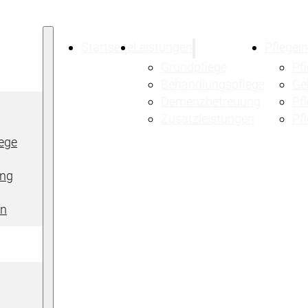
Startseite
Leistungen
Pflegei
Grundpflege
Pf
Behandlungspflege
Ge
Demenzbetreuung
Pf
Zusatzleistungen
Pf
ege
ng
en